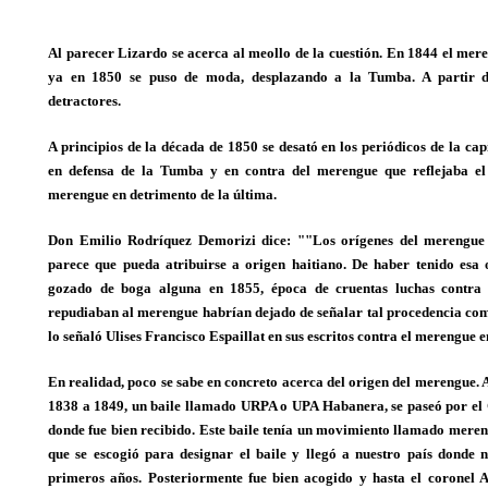
Al parecer Lizardo se acerca al meollo de la cuestión. En 1844 el mer
ya en 1850 se puso de moda, desplazando a la Tumba. A partir 
detractores.
A principios de la década de 1850 se desató en los periódicos de la c
en defensa de la Tumba y en contra del merengue que reflejaba el
merengue en detrimento de la última.
Don Emilio Rodríquez Demorizi dice:
"Los orígenes del merengue 
parece que pueda atribuirse a origen haitiano. De haber tenido esa
gozado de boga alguna en 1855, época de cruentas luchas contra 
repudiaban al merengue habrían dejado de señalar tal procedencia com
lo señaló Ulises Francisco Espaillat en sus escritos contra el merengue 
En realidad, poco se sabe en concreto acerca del origen del merengue. 
1838 a 1849, un baile llamado URPA o UPA Habanera, se paseó por el 
donde fue bien recibido. Este baile tenía un movimiento llamado meren
que se escogió para designar el baile y llegó a nuestro país donde n
primeros años. Posteriormente fue bien acogido y hasta el coronel Al