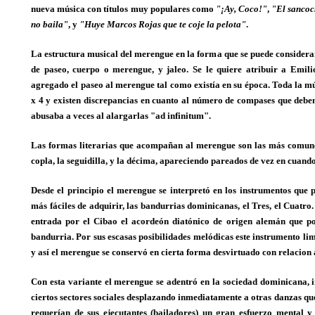
nueva música con títulos muy populares como
"¡Ay, Coco!"
,
"El sanco
no baila"
, y
"Huye Marcos Rojas que te coje la pelota"
.
La estructura musical del merengue en la forma que se puede considera
de paseo, cuerpo o merengue, y jaleo. Se le quiere atribuir a Emil
agregado el paseo al merengue tal como existía en su época. Toda la mú
x 4 y existen discrepancias en cuanto al número de compases que deben 
abusaba a veces al alargarlas "ad infinitum".
Las formas literarias que acompañan al merengue son las más comune
copla, la seguidilla, y la décima, apareciendo pareados de vez en cuando
Desde el principio el merengue se interpretó en los instrumentos que p
más fáciles de adquirir, las bandurrias dominicanas, el Tres, el Cuatro.
entrada por el Cibao el acordeón diatónico de origen alemán que po
bandurria. Por sus escasas posibilidades melódicas este instrumento li
y así el merengue se conservó en cierta forma desvirtuado con relacion a
Con esta variante el merengue se adentró en la sociedad dominicana, 
ciertos sectores sociales desplazando inmediatamente a otras danzas q
requerían de sus ejecutantes (bailadores) un gran esfuerzo mental y 