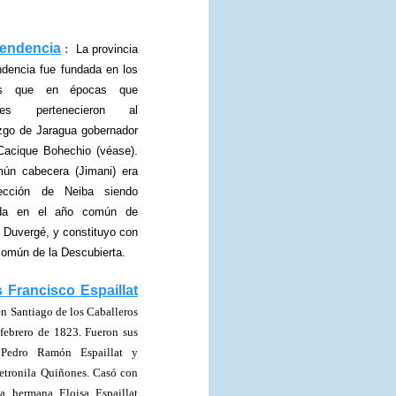
endencia
:
La provincia
dencia fue fundada en los
nos que en épocas que
iores pertenecieron al
zgo de Jaragua gobernador
Cacique Bohechio (véase).
ún cabecera (Jimani) era
ección de Neiba siendo
ada en el año común de
 Duvergé, y constituyo con
 común de la Descubierta.
s Francisco Espaillat
n Santiago de los Caballeros
 febrero de 1823. Fueron sus
 Pedro Ramón Espaillat y
etronila Quiñones. Casó con
a hermana Eloisa Espaillat