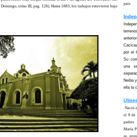
país.
Domingo, tomo III, pag. 126). Hasta 1883, los trabajos estuvieron bajo
Indep
Indepen
terre
anter
Cacica
por el 
Su com
una s
separ
Neiba y
ella la
Ulise
Nació e
el 9 de
padres
María P
su prim