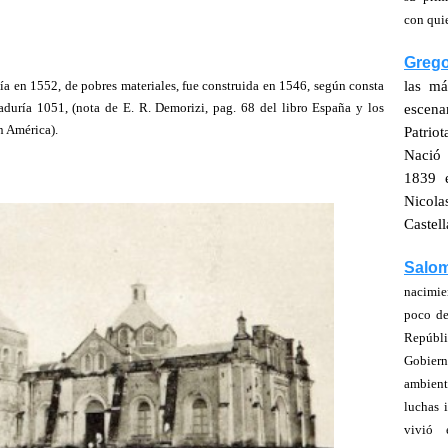
con quie
Greg
tía en 1552, de pobres materiales, fue construida en 1546, según consta
las má
aduría 1051, (nota de E. R. Demorizi, pag. 68 del libro España y los
escena
n América).
Patrio
Nació
1839 e
Nicol
Castell
Salom
nacimie
poco de
Repúbl
Gobier
ambient
luchas 
vivió