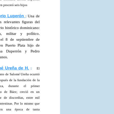
n procreó seis hijos
orio Luperón
Una de
:
s relevantes figuras del
rio histórico dominicano:
ta, militar y político.
 el 8 de septiembre de
n Puerto Plata hijo de
asa Duperrón y Pedro
anos.
é Ureña de H.
:
El
nto de Salomé Ureña ocurrió
spués de la fundación de la
ica, durante el primer
no de Báez; creció en un
e de discordias, entre mil
intestinas. Por lo mismo que
 en una época de tanta