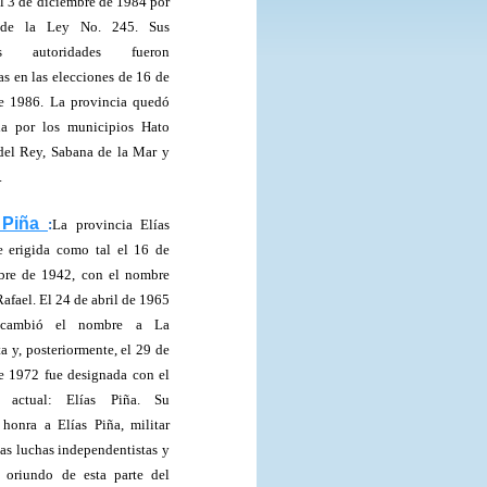
el 3 de diciembre de 1984 por
de la Ley No. 245. Sus
ras autoridades fueron
as en las elecciones de 16 de
 1986. La provincia quedó
da por los municipios Hato
el Rey, Sabana de la Mar y
.
 Piña
:
La provincia Elías
e erigida como tal el 16 de
bre de 1942, con el nombre
afael. El 24 de abril de 1965
 cambió el nombre a La
ta y, posteriormente, el 29 de
 1972 fue designada con el
 actual: Elías Piña. Su
honra a Elías Piña, militar
las luchas independentistas y
 oriundo de esta parte del