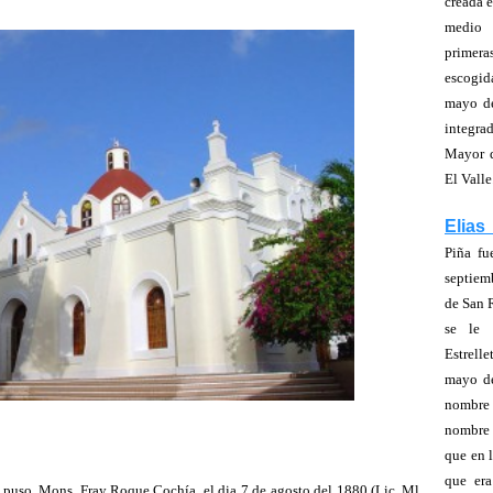
creada 
medio 
prime
escogid
mayo de
integra
Mayor d
El Valle
Elias
Piña fu
septiem
de San R
se le
Estrelle
mayo de
nombre
nombre 
que en 
que era
la puso, Mons. Fray Roque Cochía, el dia 7 de agosto del 1880.(Lic. Ml.